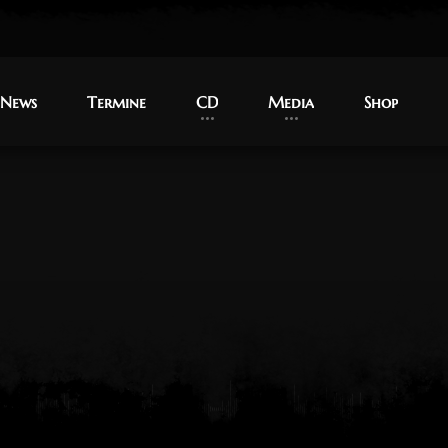
News
News
Termine
Termine
CD
CD
Media
Media
Shop
Shop