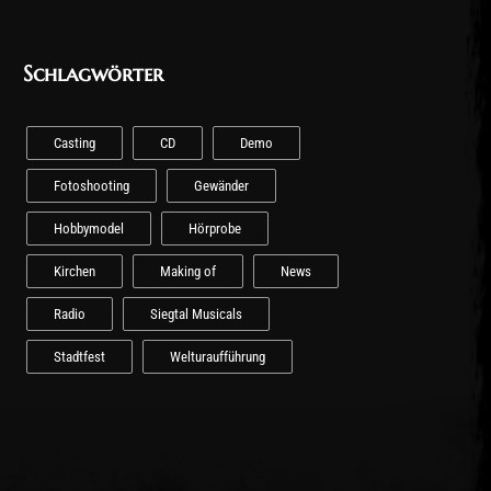
Schlagwörter
Casting
CD
Demo
Fotoshooting
Gewänder
Hobbymodel
Hörprobe
Kirchen
Making of
News
Radio
Siegtal Musicals
Stadtfest
Welturaufführung