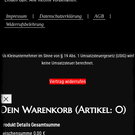
|
|
|
Impressum
Datenschutzerklärung
AGB
Widerrufsbelehrung
Als Kleinunternehmer im Sinne von § 19 Abs. 1 Umsatzsteuergesetz (UStG) wird
keine Umsatzsteuer berechnet.
Vertrag widerrufen
Dein Warenkorb
(Artikel: 0)
Produkt
Details
Gesamtsumme
Produkte
Zwischensumme
0,00 €