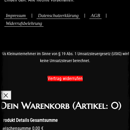
|
|
|
Impressum
Datenschutzerklärung
AGB
Widerrufsbelehrung
Als Kleinunternehmer im Sinne von § 19 Abs. 1 Umsatzsteuergesetz (UStG) wird
keine Umsatzsteuer berechnet.
Vertrag widerrufen
Dein Warenkorb
(Artikel: 0)
Produkt
Details
Gesamtsumme
Produkte
Zwischensumme
0,00 €