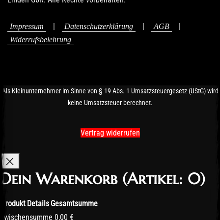
|
|
|
Impressum
Datenschutzerklärung
AGB
Widerrufsbelehrung
Als Kleinunternehmer im Sinne von § 19 Abs. 1 Umsatzsteuergesetz (UStG) wird
keine Umsatzsteuer berechnet.
Vertrag widerrufen
Dein Warenkorb
(Artikel: 0)
Produkt
Details
Gesamtsumme
Produkte
Zwischensumme
0,00 €